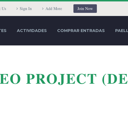
t Us
Sign In
Add More
Join Now
TES
ACTIVIDADES
COMPRAR ENTRADAS
PAEL
EO PROJECT (D