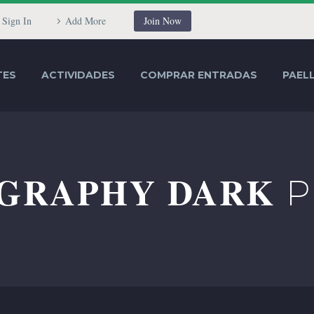
Sign In
Add More
Join Now
TES
ACTIVIDADES
COMPRAR ENTRADAS
PAEL
GRAPHY DARK
P