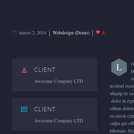
marzo 2, 2016
Webdesign (Demo)
8
e
L
CLIENT


l
e
Awesome Company LTD
nostrud exerc
aliquip ex e
dolor in repr
cillum dolore
CLIENT


occaecat cupi
Awesome Company LTD
culpa qui off
laborum. Sed