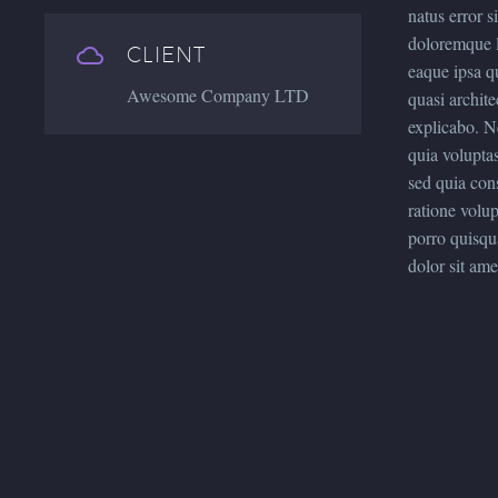
natus error 
doloremque l
CLIENT


eaque ipsa qu
Awesome Company LTD
quasi archite
explicabo. 
quia voluptas
sed quia con
ratione volu
porro quisqu
dolor sit amet