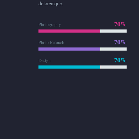
doloremque.
70%
Photography
70%
Photo Retouch
70%
Design