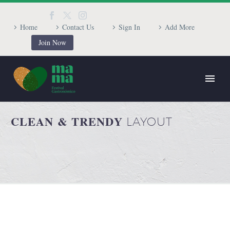
Home
Contact Us
Sign In
Add More
Join Now
CLEAN & TRENDY
LAYOUT