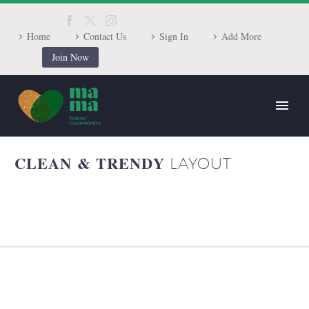
Home
Contact Us
Sign In
Add More
Join Now
CLEAN & TRENDY
LAYOUT