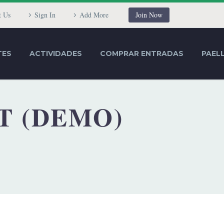
t Us
Sign In
Add More
Join Now
TES
ACTIVIDADES
COMPRAR ENTRADAS
PAEL
T (DEMO)