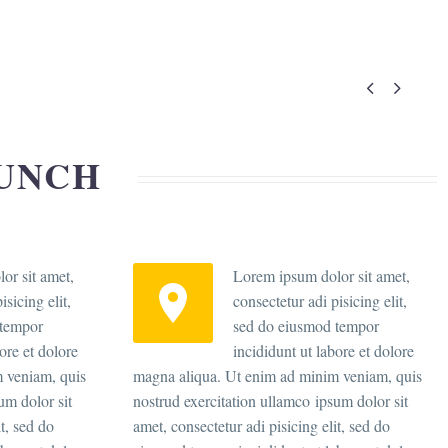


AUNCH
or sit amet,
Lorem ipsum dolor sit amet,


isicing elit,
consectetur adi pisicing elit,
 tempor
sed do eiusmod tempor
ore et dolore
incididunt ut labore et dolore
 veniam, quis
magna aliqua. Ut enim ad minim veniam, quis
um dolor sit
nostrud exercitation ullamco ipsum dolor sit
it, sed do
amet, consectetur adi pisicing elit, sed do