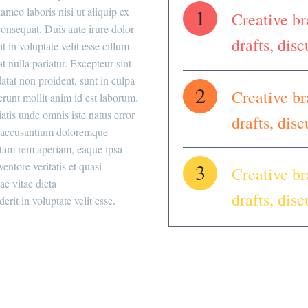
1
lamco laboris nisi ut aliquip ex
Creative br
nsequat. Duis aute irure dolor
drafts, dis
t in voluptate velit esse cillum
t nulla pariatur. Excepteur sint
atat non proident, sunt in culpa
2
Creative br
serunt mollit anim id est laborum.
iatis unde omnis iste natus error
drafts, dis
m accusantium doloremque
otam rem aperiam, eaque ipsa
3
ventore veritatis et quasi
Creative br
ae vitae dicta
drafts, dis
erit in voluptate velit esse.