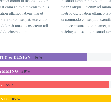
 inci didunt ut labore et dolore
eiusmod tempor inci didunt ut la
 Ut enim ad minim veniam, quis
magna aliqua. Ut enim ad minim
ation ullamco laboris nisi ut
nostrud exercitation ullamco labo
 commodo consequat. exercitation
ea commodo consequat. exercita
dolor sit amet, consectetur adi
ullamco ipsum dolor sit amet, co
 sed do eiusmod tem.
pisicing elit, sed do eiusmod te
ITY & DESIGN
46%
AMMING
58%
NG
55%
ASES
87%