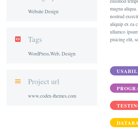
eiusmod tempor
magna aliqua.
Website Design
nostrud exercit
aliquip ex ea
ullamco ipsum 
Tags

pisicing elit,
WordPress,Web, Design
USABIL
Project url

PROGR
www.codex-themes.com
TESTI
DATAB