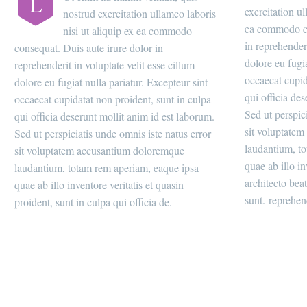
L
exercitation ul
nostrud exercitation ullamco laboris
ea commodo co
nisi ut aliquip ex ea commodo
in reprehenderi
consequat. Duis aute irure dolor in
dolore eu fugia
reprehenderit in voluptate velit esse cillum
occaecat cupid
dolore eu fugiat nulla pariatur. Excepteur sint
qui officia de
occaecat cupidatat non proident, sunt in culpa
Sed ut perspic
qui officia deserunt mollit anim id est laborum.
sit voluptate
Sed ut perspiciatis unde omnis iste natus error
laudantium, t
sit voluptatem accusantium doloremque
quae ab illo in
laudantium, totam rem aperiam, eaque ipsa
architecto beat
quae ab illo inventore veritatis et quasin
sunt. reprehend
proident, sunt in culpa qui officia de.