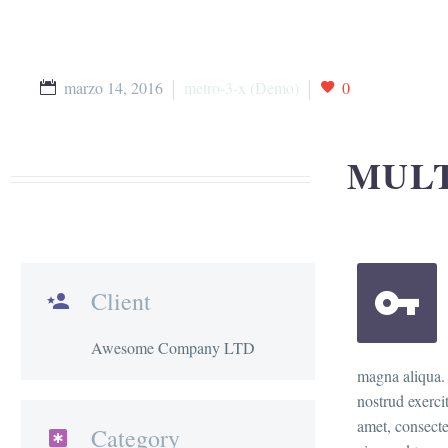
marzo 14, 2016
metro-3-x (Demo)
0
MULT


Client

Awesome Company LTD
magna aliqua.
nostrud exerci
amet, consectet
Category
