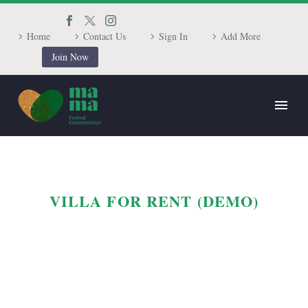
Home
Contact Us
Sign In
Add More
Join Now
VILLA FOR RENT (DEMO)