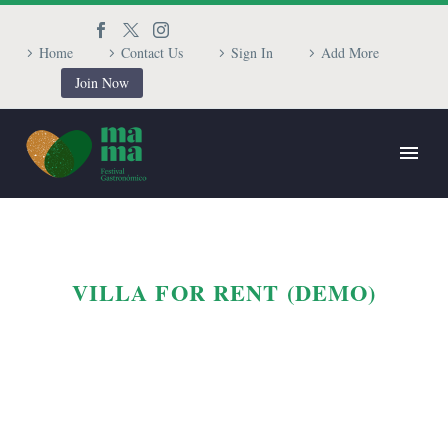
Home
Contact Us
Sign In
Add More
Join Now
VILLA FOR RENT (DEMO)