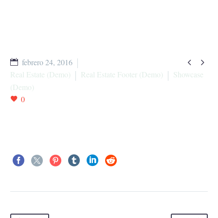


febrero 24, 2016
Real Estate (Demo)
Real Estate Footer (Demo)
Showcase
(Demo)
0