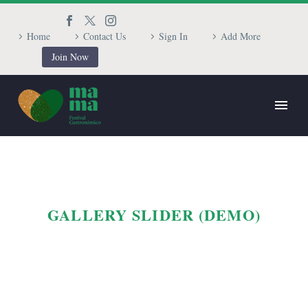
Home
Contact Us
Sign In
Add More
Join Now
GALLERY SLIDER (DEMO)