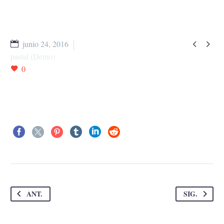


junio 24, 2016
pastal (Demo)
0
ANT.
SIG.