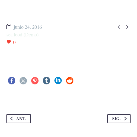


junio 24, 2016
sea food (Demo)
0
ANT.
SIG.