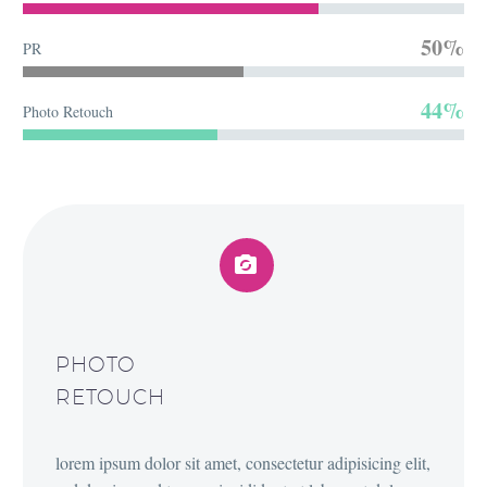
50%
PR
44%
Photo Retouch


PHOTO
RETOUCH
lorem ipsum dolor sit amet, consectetur adipisicing elit,