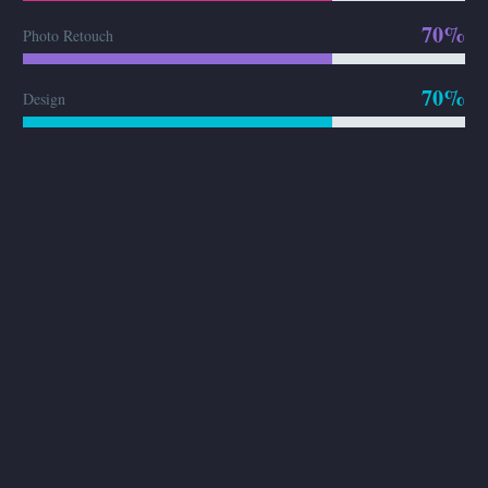
70%
Photo Retouch
70%
Design