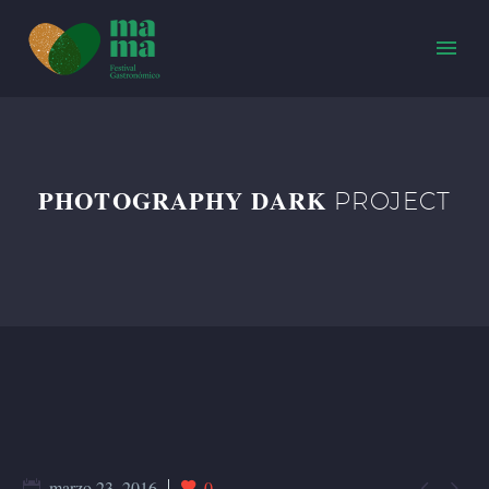
PHOTOGRAPHY DARK
PROJECT


marzo 23, 2016
0