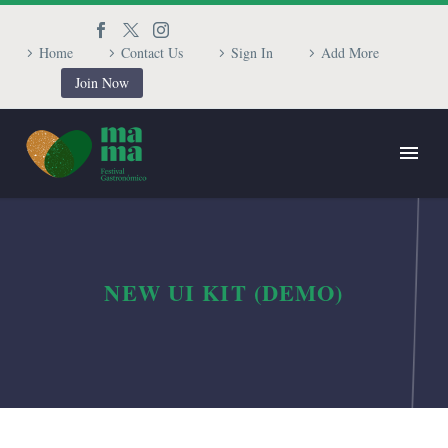
Home
Contact Us
Sign In
Add More
Join Now
NEW UI KIT (DEMO)