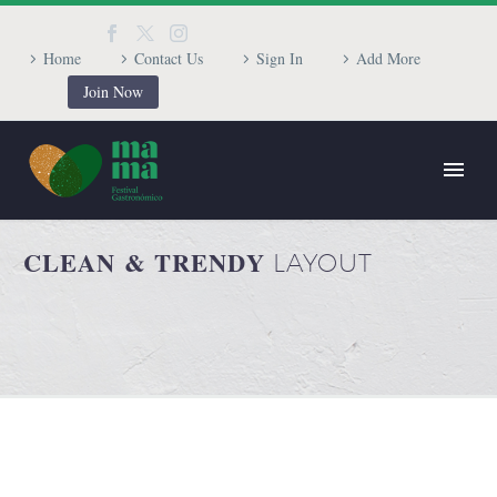
Home
Contact Us
Sign In
Add More
Join Now
CLEAN & TRENDY
LAYOUT