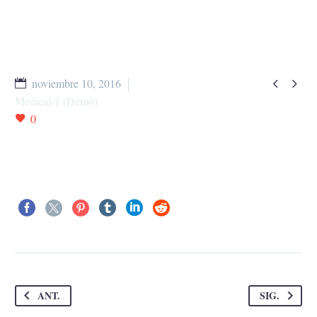


noviembre 10, 2016
Medical-1 (Demo)
0
ANT.
SIG.