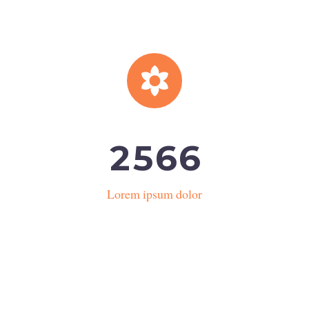


2
5
6
6
Lorem ipsum dolor