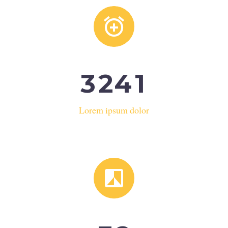


3
2
4
1
Lorem ipsum dolor

