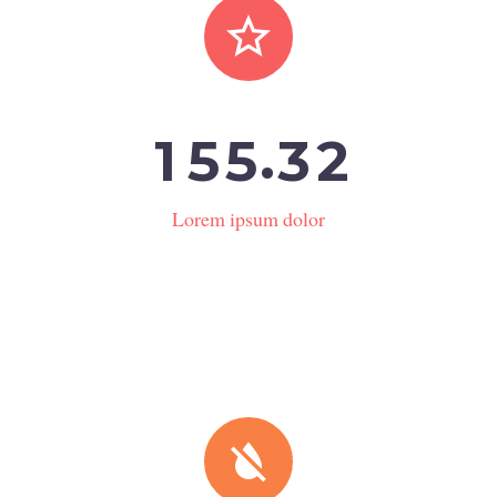


.
1
5
5
3
2
Lorem ipsum dolor

