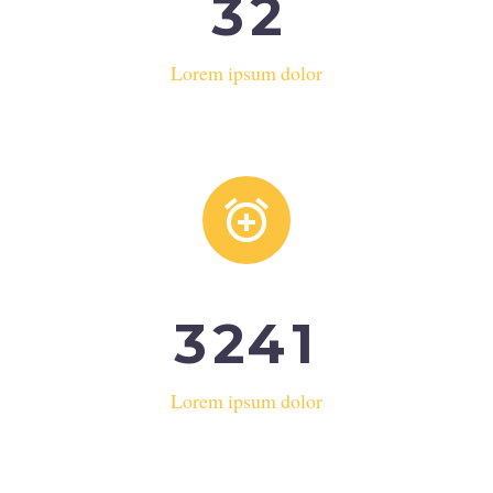
3
2
Lorem ipsum dolor


3
2
4
1
Lorem ipsum dolor