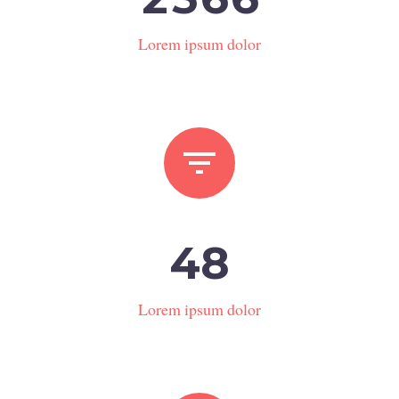
Lorem ipsum dolor


4
8
Lorem ipsum dolor