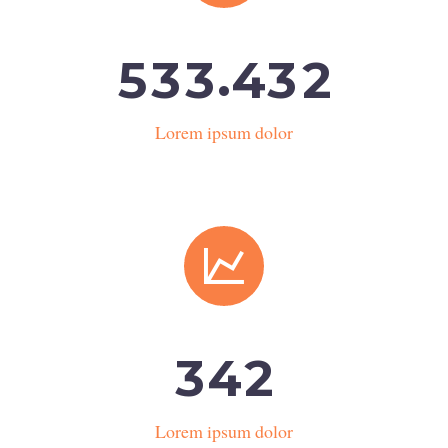
.
5
3
3
4
3
2
Lorem ipsum dolor


3
4
2
Lorem ipsum dolor