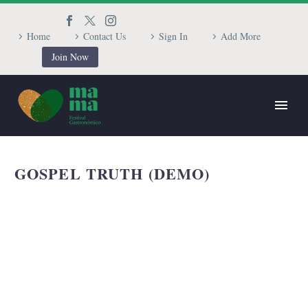
Home
Contact Us
Sign In
Add More
Join Now
GOSPEL TRUTH (DEMO)