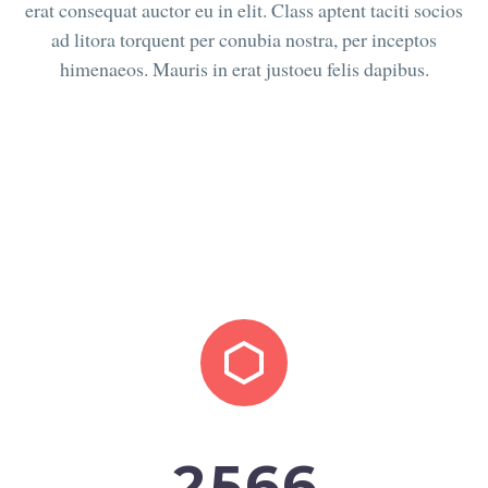
erat consequat auctor eu in elit. Class aptent taciti socios
ad litora torquent per conubia nostra, per inceptos
himenaeos. Mauris in erat justoeu felis dapibus.


2
5
6
6