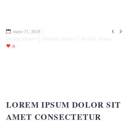


mayo 31, 2018
Heating (Demo)
Plumbing (Demo)
Roofing (Demo)
0
LOREM IPSUM DOLOR SIT
AMET CONSECTETUR