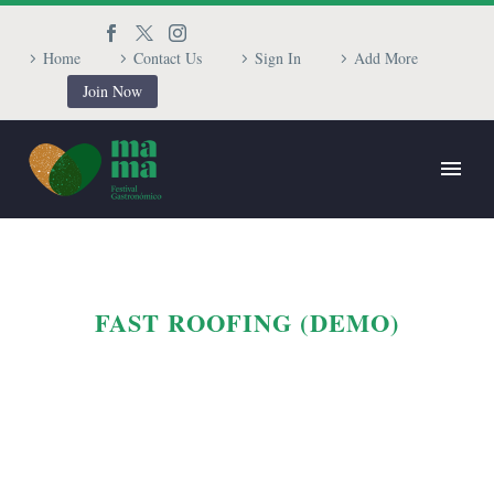
Home
Contact Us
Sign In
Add More
Join Now
FAST ROOFING (DEMO)