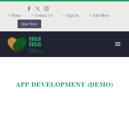
Home
Contact Us
Sign In
Add More
Join Now
APP DEVELOPMENT (DEMO)