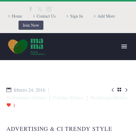
Home
Contact Us
Sign In
Add More
Join Now


febrero 24, 2016

Performance (Demo)
Popular (Demo)
Webdesign (Demo)
1
ADVERTISING & CI TRENDY STYLE